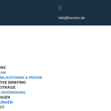
info@kivorex.de
809988‬
UNS
EAM
UBLIKATIONEN & PRESSE
IVE BRIEFING
EITRÄGE
I-VERORDNUNG
UNGEN
UNGEN
KT