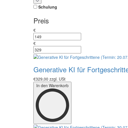
Schulung
Preis
Preis
Minimum price
€
Maximum price
€
Price range in €
Generative KI für Fortgeschrit
€329,00
zzgl. USt
In den Warenkorb